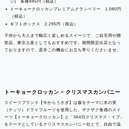
ン) 各種945円（税込）
朝霞」
トーキョークロッカンプレミアムクランベリー 1,080円
（税込）
2024.08.07
ギフトボックス 2,295円（税込）
イベント出店のお知らせ「渋谷マークシ
子供から大人まで幅広く楽しめるスイーツで、ご自宅用や贈
ティジス1」
答品、東京土産としてもおすすめです。期間限定出店となっ
ておりますので、是非この機会にお立ち寄りくださいませ。
2024.08.07
イベント出店のお知らせ「コトイチ北千
住」
2024.08.07
イベント出店のお知らせ「マルイ北千
トーキョークロッカン × クリスマスカンパニー
住」
スイーツブランド【今からうさぎ】は森をテーマに木の実
（ナッツ）ドライフルーツを使用した、ザクザク食感のスイ
2024.08.07
ーツ【トーキョークロッカン】と「364日クリスマス・イブ」
イベント出店のお知らせ「上野松坂屋(パ
をテーマとしているクリスマスカンパニー社とで、自由で温
ンダフェス)」