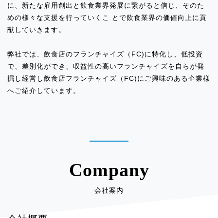
新スイーツブランドが誕生「オにが出た
に、新たな雇用創出と飲食業界発展に繋がると信じ、そのた
ら、オにのオやつ」
めの様々な支援を行っていくこ とで飲食業界の価値向上に貢
献していきます。
2025.09.08
弊社では、飲食店のフランチャイズ（FC)に特化し、低投資
イベント出店のお知らせ「渋谷マークシ
で、差別化ができ、収益性の高いフランチャイズを自らが発
ティジス2」
掘し経営し飲食店フランチャイズ（FC)にご興味のある企業様
へご紹介しています。
2025.09.08
イベント出店のお知らせ「Pasar蓮田」
2025.09.08
イベント出店のお知らせ「エキュート赤
羽」
Company
2025.09.08
会社案内
イベント出店のお知らせ「イクスピア
リ」