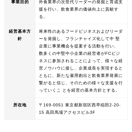
イベント出店のお知らせ「エチカ池袋」
事業目的
外食業界の次世代リーダーの発掘と育成支
援を行い、飲食業界の価値向上に貢献す
る。
2025.05.29
イベント出店のお知らせ「東武船橋百貨
経営基本方
将来性のあるフードビジネスおよびリーダ
店_コンコース特別会場」
針
ーを発掘し、フランチャイズ化して中 堅
企業に事業機会を提案する活動を行い、
2025.05.29
数多くの中堅中小企業の経営者がFCビジ
イベント出店のお知らせ「渋谷マークシ
ネスに参加されることによって、様々な経
ティジス2」
営ノウハウに接し、企業成長を実現すると
ともに、新たな雇用創出と飲食業界発展に
2025.05.29
繋がると信じ、そのための様々な支援を行
イベント出店のお知らせ「エキュート大
っていくこ とを経営の基本方針とする。
宮（チョコミントフェア）」
所在地
〒169-0051 東京都新宿区西早稲田2-20-
2025.05.29
15 高田馬場アクセスビル3F
イベント出店のお知らせ「東武タウンソ
ラマチ」