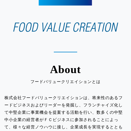
浦和」
2025.12.05
イベント出店のお知らせ「渋谷東急フー
ドショウ」
2025.12.05
イベント出店のお知らせ「そごう横浜」
About
2025.12.05
イベント出店のお知らせ「伊勢丹立川」
フードバリュークリエイションとは
2025.11.05
株式会社フードバリュークリエイションは、将来性のあるフ
「オにのオやつ」がオンラインショップ
ードビジネスおよびリーダーを発掘し、フランチャイズ化し
をオープンしました！
て中堅企業に事業機会を提案する活動を行い、数多くの中堅
中小企業の経営者がＦＣビジネスに参加されることによっ
2025.10.14
て、様々な経営ノウハウに接し、企業成長を実現するととも