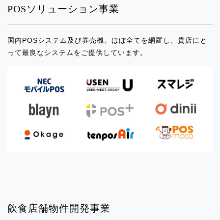
イベント出店のお知らせ「マルイファミ
POSソリューション事業
リー溝口」
国内POSシステム及び券売機、ほぼ全てを網羅し、貴店にと
2024.12.24
って最良なシステムをご提供しています。
イベント出店のお知らせ「SWEETSBOX
高田馬場」
2024.12.24
イベント出店のお知らせ「シャポー本八
幡」
2024.11.26
イベント出店のお知らせ「錦糸町パル
コ」
2024.11.26
飲食店舗物件開発事業
イベント出店のお知らせ「渋谷マークシ
ティジス1」