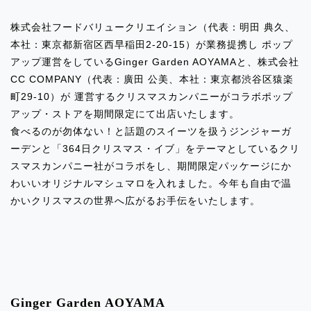
株式会社フードバリュークリエイション（代表：明田 典久、
2024.04.24
本社：東京都新宿区西早稲田2-20-15）が業務提携し
ポップ
イベント出店のお知らせ「新浦安駅」
アップ運営をしているGinger Garden AOYAMAと、株式会社
CC COMPANY（代表：廣田 公美、本社：東京都渋谷区猿楽
2024.04.16
町29-10）が
運営するクリスマスカンパニーがコラボポップ
イベント出店のお知らせ「ペリエ千葉」
アップ・ストアを期間限定にて出店いたします。
食べるのが勿体ない！と話題のスイーツを扱うジンジャーガ
2024.04.16
ーデンと「364日クリスマス・イブ」をテーマとしているクリ
イベント出店のお知らせ「ペリエ千葉」
スマスカンパニー社がコラボをし、期間限定パッケージにか
わいいオリジナルマシュマロを入れました。今年も自由で温
かいクリスマスの世界へ広がるお手伝をいたします。
2024.04.08
イベント出店のお知らせ「小田急エー
ス」
2024.04.08
イベント出店のお知らせ「東急ストア目
Ginger Garden AOYAMA
黒」