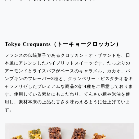
2024.09.10
イベント出店のお知らせ「エキュート上
野」
2024.09.10
Tokyo Croquants（トーキョークロッカン）
イベント出店のお知らせ「伊勢丹浦和
フランスの伝統菓子であるクロッカン・オ・ザマンドを、日
店」
本風にアレンジしたハイブリットスイーツです。たっぷりの
アーモンドとライスパフがベースのキャラメル、カカオ、パ
2024.09.10
ンプキンのフレーバー3種と、クランベリー・ピスタチオをキ
イベント出店のお知らせ「ルミネ新宿」
ャラメリゼしたプレミアムな商品の計4種をご用意しておりま
す。使用している素材にもこだわり、てんさい糖や米油を使
2024.09.10
用し、素材本来の上品な甘さを味わえるように仕上げていま
イベント出店のお知らせ「エルミロード
す。
新百合ヶ丘」
2024.09.10
イベント出店のお知らせ「渋谷マークシ