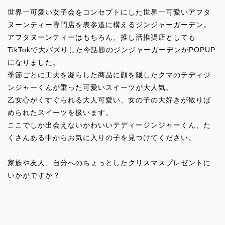
世界一可愛い女子会をコンセプトにした世界一可愛いアフタ
ヌーンティー専門店を表参道に構えるジンジャーガーデン。
2024.03.13
アフタヌーンティーはもちろん、推し活推奨店としても
イベント出店のお知らせ「JR上野駅」
TikTokで大バズりした今話題のジンジャーガーデンがPOPUP
になりました。
2024.02.27
季節ごとに工夫を凝らした商品に顔を隠したクマのテディジ
イベント出店のお知らせ「渋谷東急フー
ンジャーくんが乗った可愛いスイーツが大人気。
ドショウ」
乙女心がくすぐられる大人可愛い、女の子の大好きが散りば
められたスイーツを扱います。
2024.02.27
ここでしか出会えないかわいいテディージンジャーくん、た
イベント出店のお知らせ「東武百貨店池
くさんある中からお気に入りの子を見つけてください。
袋 ハナサンテラス」
家族や友人、自分へのちょっとしたクリスマスプレゼントに
2024.02.27
いかがですか？
イベント出店のお知らせ「北千住マル
イ」
2024.02.27