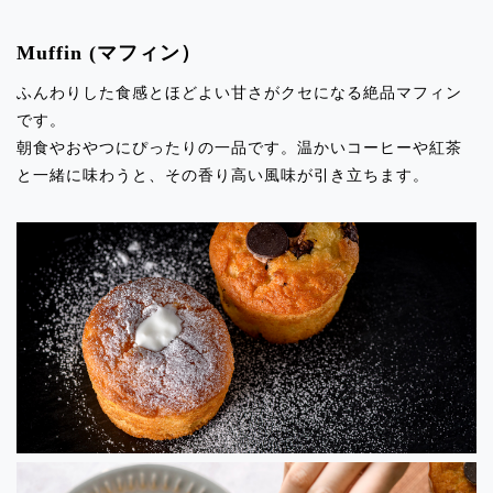
イベント出店のお知らせ「SWEET BOX
Muffin (マフィン）
武蔵浦和」
ふんわりした食感とほどよい甘さがクセになる絶品マフィン
2024.02.27
です。
イベント出店のお知らせ「東急MY
朝食やおやつにぴったりの一品です。温かいコーヒーや紅茶
SWEETS中央林間」
と一緒に味わうと、その香り高い風味が引き立ちます。
2024.02.27
イベント出店のお知らせ「アトレ取手」
2024.02.09
イベント出店のお知らせ「CIAL桜木町」
2024.02.09
イベント出店のお知らせ「東武百貨店船
橋」