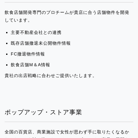
飲食店舗開発専門のプロチームが貴店に合う店舗物件を開発
2024.11.26
しています。
イベント出店のお知らせ「東武百貨店池
袋ハナサンテラス」
主要不動産会社との連携
既存店舗撤退未公開物件情報
2024.11.26
FC撤退物件情報
イベント出店のお知らせ「イクスピアリ
レイダーズ・パッセージ入口」
飲食店舗M＆A情報
貴社の出店戦略に合わせご提供いたします。
2024.11.06
イベント出店のお知らせ「SWEETSBOX
本八幡店」
ポップアップ・ストア事業
2024.09.27
イベント出店のお知らせ「マルイファミ
リー溝の口」
全国の百貨店、商業施設で女性が思わず手に取りたくなるか