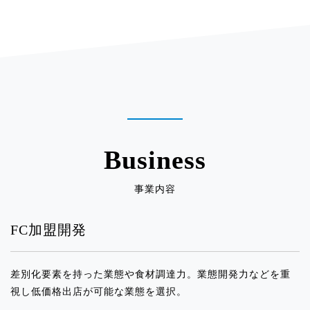
2025.05.29
イベント出店のお知らせ「東武池袋百貨
店_丸の内コンコース」
2025.05.29
イベント出店のお知らせ「そごう横浜」
2025.05.29
Business
イベント出店のお知らせ「マルイ国分
寺」
事業内容
2025.04.01
FC加盟開発
イベント出店のお知らせ「そごう横浜」
差別化要素を持った業態や食材調達力。業態開発力などを重
2025.04.01
視し低価格出店が可能な業態を選択。
イベント出店のお知らせ「ニュウマン新