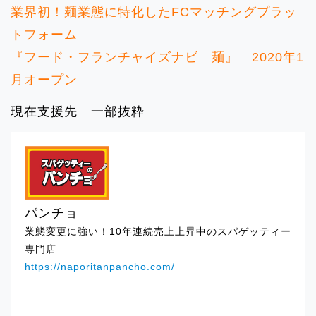
宿」
業界初！麺業態に特化したFCマッチングプラッ
トフォーム
2025.03.07
『フード・フランチャイズナビ 麺』 2020年1
イベント出店のお知らせ「マイスイーツ
渋谷」
月オープン
現在支援先 一部抜粋
2025.03.07
イベント出店のお知らせ「新越谷ヴァリ
エ」
2025.02.28
イベント出店のお知らせ「ペリエ海浜幕
パンチョ
張」
業態変更に強い！10年連続売上上昇中のスパゲッティー
専門店
2025.02.28
https://naporitanpancho.com/
イベント出店のお知らせ「伊勢丹浦和」