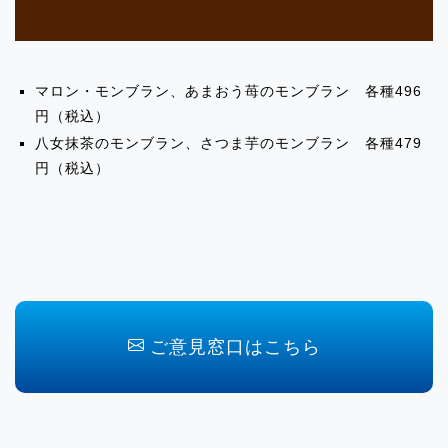
内」
2024.02.06
マロン・モンブラン、あまおう苺のモンブラン 各種496
業務提携のお知らせ
円（税込）
八女抹茶のモンブラン、さつま芋のモンブラン 各種479
2024.02.01
円（税込）
イベント出店のお知らせ「東武百貨店池
袋 ハナサンテラス４」
2024.02.01
イベント出店のお知らせ「これもう食べ
た？大宮駅」
ご意見窓口はこちら
2024.02.01
イベント出店のお知らせ「SWEETS BOX
武蔵小金井」