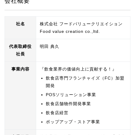
会社概要
2025.09.08
イベント出店のお知らせ「東武百貨店船
社名
株式会社 フードバリュークリエイション
橋店」
Food value creation co.,ltd.
2025.08.13
代表取締役
明田 典久
イベント出店のお知らせ「エキア朝霞」
社長
2025.08.13
事業内容
『飲食業界の価値向上に貢献する！』
イベント出店のお知らせ「シャポー市
飲食店専門フランチャイズ（FC）加盟
川」
開発
POSソリューション事業
2025.08.13
飲食店舗物件開発事業
イベント出店のお知らせ「マルイ溝ノ
口」
飲食店経営
ポップアップ・ストア事業
2025.05.29