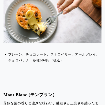
2024.02.09
イベント出店のお知らせ「吉祥寺マル
イ」
2024.02.09
イベント出店のお知らせ「PARCO錦糸
町」
プレーン、チョコレート、ストロベリー、アールグレイ、
2024.02.09
チョコバナナ 各種594円（税込）
イベント出店のお知らせ「東急MY
SWEETS蒲田」
2024.02.09
イベント出店のお知らせ「西武池袋百貨
店」
Mont Blanc (モンブラン）
芳醇な栗の香りと濃厚な味わい、繊細さと上品さを纏ったモ
2024.02.09