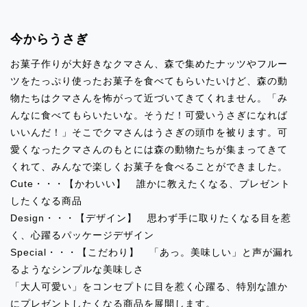
イベント出店のお知らせ「SWEETSBOX
下北沢」
今からうさぎ
お菓子作りが大好きなクマさん、森で集めたナッツやフルー
2024.09.27
ツをたっぷり使ったお菓子を食べてもらいたいけど、森の動
イベント出店のお知らせ「ルミネ新宿」
物たちはクマさんを怖がって近づいてきてくれません。「み
んなに食べてもらいたいな。そうだ！可愛いうさぎになれば
2024.09.27
いいんだ！」そこでクマさんはうさぎの頭巾を被ります。可
イベント出店のお知らせ「SWEETSBOX
愛くなったクマさんのもとには森の動物たちが集まってきて
武蔵小金井」
くれて、みんなで楽しくお菓子を食べることができました。
Cute・・・【かわいい】 誰かに教えたくなる、プレゼント
2024.09.27
したくなる商品
イベント出店のお知らせ「横浜そごう」
Design・・・【デザイン】 思わず手に取りたくなる目を惹
く、心躍るパッケージデザイン
2024.09.10
Special・・・【こだわり】 「あっ。美味しい」と声が漏れ
イベント出店のお知らせ「錦糸町パル
るようなシンプルな美味しさ
コ」
「大人可愛い」をコンセプトに目を惹く心躍る、特別な誰か
にプレゼントしたくなる商品を展開します。