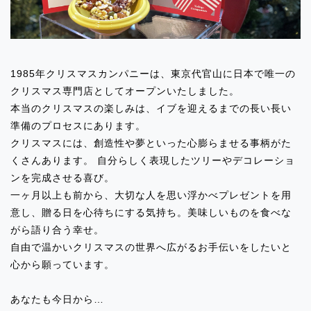
2024.06.11
イベント出店のお知らせ「ルミネ立川」
2024.06.11
1985年クリスマスカンパニーは、東京代官山に日本で唯一の
イベント出店のお知らせ「SWEETS BOX
クリスマス専門店としてオープンいたしました。
小田急永山店」
本当のクリスマスの楽しみは、イブを迎えるまでの長い長い
準備のプロセスにあります。
クリスマスには、創造性や夢といった心膨らませる事柄がた
2024.06.11
くさんあります。 自分らしく表現したツリーやデコレーショ
イベント出店のお知らせ「東武百貨店池
ンを完成させる喜び。
袋9番地」
一ヶ月以上も前から、大切な人を思い浮かべプレゼントを用
意し、贈る日を心待ちにする気持ち。美味しいものを食べな
2024.06.11
がら語り合う幸せ。
イベント出店のお知らせ「エキュート大
自由で温かいクリスマスの世界へ広がるお手伝いをしたいと
宮」
心から願っています。
2024.06.11
あなたも今日から…
イベント出店のお知らせ「マルイ北千