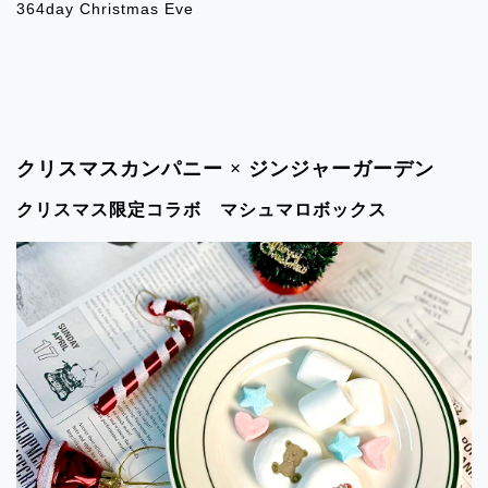
364day Christmas Eve
住」
2024.06.11
イベント出店のお知らせ「SWEETS BOX
新秋津」
クリスマスカンパニー × ジンジャーガーデン
2024.05.02
クリスマス限定コラボ マシュマロボックス
イベント出店のお知らせ「コトイチアト
レヴィ三鷹」
2024.05.02
イベント出店のお知らせ「東急百貨店聖
蹟桜ヶ丘店」
2024.05.02
イベント出店のお知らせ「東急青葉台
駅」