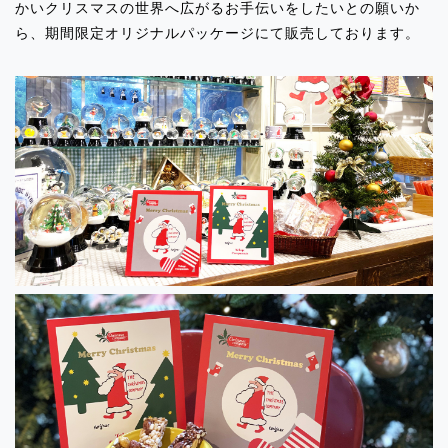
かいクリスマスの世界へ広がるお手伝いをしたいとの願いか
ら、期間限定オリジナルパッケージにて販売しております。
2024.06.11
イベント出店のお知らせ「SWEETS BOX
大和」
2024.06.11
イベント出店のお知らせ「SWEETS BOX
新杉田店」
2024.06.11
イベント出店のお知らせ「SWEETS BOX
武蔵中原」
2024.06.11
イベント出店のお知らせ「セレオ国分
寺」