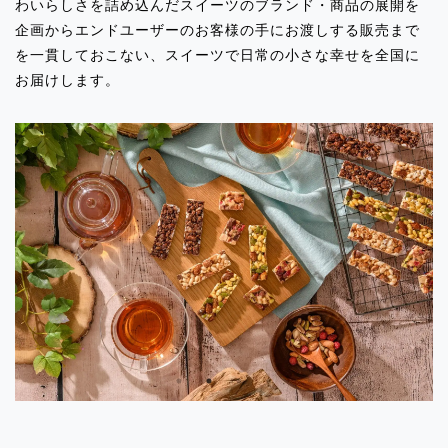
わいらしさを詰め込んだスイーツのブランド・商品の展開を
2024.09.27
企画からエンドユーザーのお客様の手にお渡しする販売まで
イベント出店のお知らせ「エルミロード
を一貫しておこない、スイーツで日常の小さな幸せを全国に
新百合ヶ丘」
お届けします。
2024.09.27
イベント出店のお知らせ「伊勢丹浦和
店」
2024.09.27
イベント出店のお知らせ「北千住マル
イ」
2024.09.27
イベント出店のお知らせ「上野松坂屋(パ
ンダフェス)」
2024.09.27